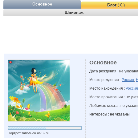
Основное
Блог
( 0 )
Шпионаж
Основное
Дата рождения : не указан
Место рождения :
Россия
,
Н
Место нахождения :
Россия
Место проживания : не ука
Любимые места : не указа
Интересы : не указаны
Портрет заполнен на 52 %