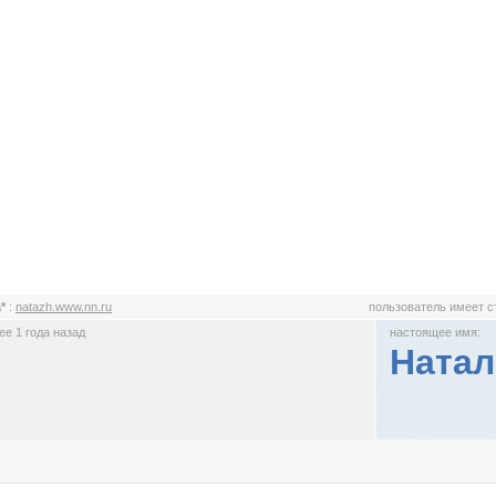
a*
:
natazh.www.nn.ru
пользователь имеет 
е 1 года назад
настоящее имя:
Натал