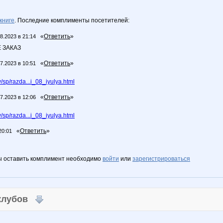
книге
. Последние комплименты посетителей:
«
Ответить
»
8.2023 в 21:14
 ЗАКАЗ
«
Ответить
»
7.2023 в 10:51
sp/razda...i_08_iyulya.html
«
Ответить
»
7.2023 в 12:06
sp/razda...i_08_iyulya.html
«
Ответить
»
20:01
ы оставить комплимент необходимо
войти
или
зарегистрироваться
 клубов