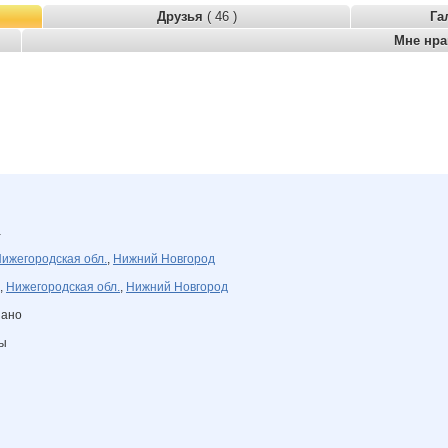
Друзья
( 46 )
Га
Мне нр
а
ижегородская обл.
,
Нижний Новгород
,
Нижегородская обл.
,
Нижний Новгород
зано
ны