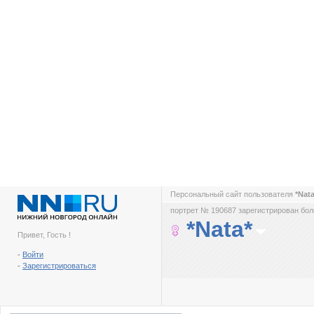
Персональный сайт пользователя
*Nat
портрет № 190687 зарегистрирован боле
*Nata*
Привет, Гость !
-
Войти
-
Зарегистрироваться