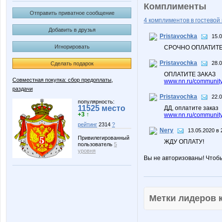
Комплименты
Отправить приватное сообщение
4 комплиментов в гостевой 
Добавить в друзья
Pristavochka
15.0
Игнорировать
СРОЧНО ОПЛАТИТЕ
Pristavochka
28.0
Сделать подарок
ОПЛАТИТЕ ЗАКАЗ
Совместная покупка: сбор предоплаты,
www.nn.ru/community/
раздачи
Pristavochka
22.0
популярность:
11525 место
ДД, оплатите заказ
+3 ↑
www.nn.ru/community/
рейтинг
2314
?
Nery
13.05.2020 в 
Привилегированный
ЖДУ ОПЛАТУ!
пользователь
5
уровня
Вы не авторизованы! Чтоб
Метки лидеров